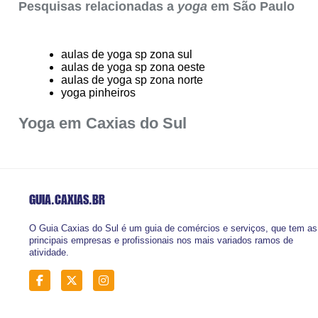
Pesquisas relacionadas a
yoga
em São Paulo
aulas de yoga sp zona sul
aulas de yoga sp zona oeste
aulas de yoga sp zona norte
yoga pinheiros
Yoga em Caxias do Sul
GUIA.CAXIAS
.BR
O Guia Caxias do Sul é um guia de comércios e serviços, que tem as
principais empresas e profissionais nos mais variados ramos de
atividade.