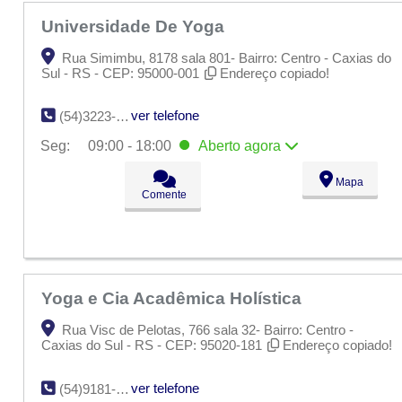
Universidade De Yoga
Rua Simimbu, 8178 sala 801- Bairro: Centro - Caxias do
Sul - RS - CEP: 95000-001
Endereço copiado!
ver telefone
(54)3223-4877
Seg:
09:00 - 18:00
Aberto
agora
Seg:
09:00 - 18:00
Aberto
agora
Mapa
Ter:
09:00 - 18:00
Comente
Qua:
09:00 - 18:00
Qui:
09:00 - 18:00
Sex:
09:00 - 18:00
Sáb:
Fechado
Dom:
Fechado
Yoga e Cia Acadêmica Holística
Rua Visc de Pelotas, 766 sala 32- Bairro: Centro -
Caxias do Sul - RS - CEP: 95020-181
Endereço copiado!
ver telefone
(54)9181-8606