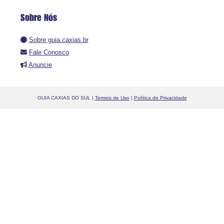
Sobre Nós
Sobre guia.caxias.br
Fale Conosco
Anuncie
GUIA CAXIAS DO SUL |
Termos de Uso
|
Política de Privacidade