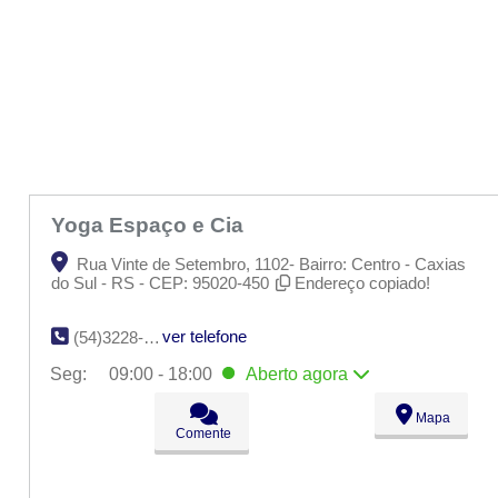
Yoga Espaço e Cia
Rua Vinte de Setembro, 1102- Bairro: Centro - Caxias
do Sul - RS - CEP: 95020-450
Endereço copiado!
ver telefone
(54)3228-3415
Seg:
09:00 - 18:00
Aberto
agora
Seg:
09:00 - 18:00
Aberto
agora
Mapa
Ter:
09:00 - 18:00
Comente
Qua:
09:00 - 18:00
Qui:
09:00 - 18:00
Sex:
09:00 - 18:00