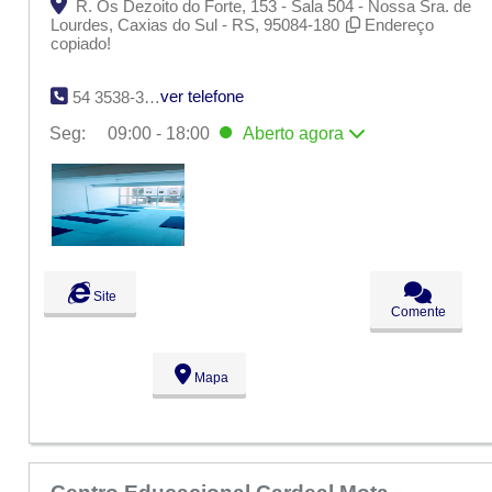
R. Os Dezoito do Forte, 153 - Sala 504 - Nossa Sra. de
Lourdes, Caxias do Sul - RS, 95084-180
Endereço
copiado!
ver telefone
54 3538-3888
Seg:
09:00 - 18:00
Aberto
agora
Seg:
09:00 - 18:00
Aberto
agora
Ter:
09:00 - 18:00
Qua:
09:00 - 18:00
Qui:
09:00 - 18:00
Sex:
09:00 - 18:00
Sáb:
Fechado
Dom:
Fechado
Site
Comente
Mapa