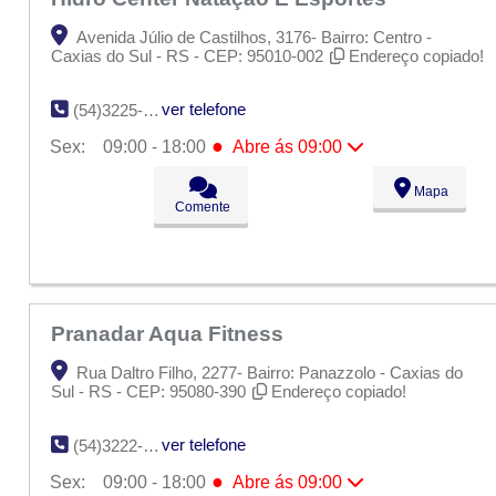
Avenida Júlio de Castilhos, 3176- Bairro: Centro -
Caxias do Sul - RS - CEP: 95010-002
Endereço copiado!
ver telefone
(54)3225-1572
●
Sex:
09:00 - 18:00
Abre ás 09:00
Seg:
09:00 - 18:00
Mapa
Ter:
09:00 - 18:00
Comente
Qua:
09:00 - 18:00
Qui:
09:00 - 18:00
●
Sex:
09:00 - 18:00
Abre ás 09:00
Sáb:
Fechado
Dom:
Fechado
Pranadar Aqua Fitness
Rua Daltro Filho, 2277- Bairro: Panazzolo - Caxias do
Sul - RS - CEP: 95080-390
Endereço copiado!
ver telefone
(54)3222-6290 / (54)3222-8433 / (54)3028-3433
●
Sex:
09:00 - 18:00
Abre ás 09:00