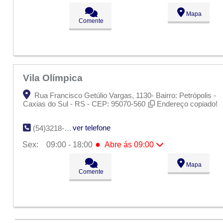
Seg:
09:00 - 18:00
Mapa
Ter:
09:00 - 18:00
Comente
Qua:
09:00 - 18:00
Qui:
09:00 - 18:00
●
Sex:
09:00 - 18:00
Abre ás 09:00
Sáb:
Fechado
Dom:
Fechado
Vila Olímpica
Rua Francisco Getúlio Vargas, 1130- Bairro: Petrópolis -
Caxias do Sul - RS - CEP: 95070-560
Endereço copiado!
ver telefone
(54)3218-2302
●
Sex:
09:00 - 18:00
Abre ás 09:00
Seg:
09:00 - 18:00
Mapa
Ter:
09:00 - 18:00
Comente
Qua:
09:00 - 18:00
Qui:
09:00 - 18:00
●
Sex:
09:00 - 18:00
Abre ás 09:00
Sáb:
Fechado
Dom:
Fechado