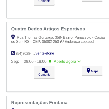
Comente
Qua:
09:00 - 18:00
Qui:
09:00 - 18:00
Sex:
09:00 - 18:00
Sáb:
Fechado
Dom:
Fechado
Quatro Dedos Artigos Esportivos
Rua Thomas Gonzaga, 358- Bairro: Panazzolo - Caxias
do Sul - RS - CEP: 95082-250
Endereço copiado!
ver telefone
(54)3028-5755
Seg:
09:00 - 18:00
Aberto
agora
Seg:
09:00 - 18:00
Aberto
agora
Mapa
Ter:
09:00 - 18:00
Comente
Qua:
09:00 - 18:00
Qui:
09:00 - 18:00
Sex:
09:00 - 18:00
Sáb:
Fechado
Dom:
Fechado
Representações Fontana