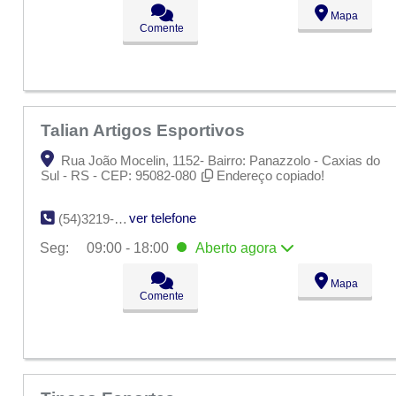
Seg:
09:00 - 18:00
Aberto
agora
Mapa
Ter:
09:00 - 18:00
Comente
Qua:
09:00 - 18:00
Qui:
09:00 - 18:00
Sex:
09:00 - 18:00
Sáb:
Fechado
Dom:
Fechado
Talian Artigos Esportivos
Rua João Mocelin, 1152- Bairro: Panazzolo - Caxias do
Sul - RS - CEP: 95082-080
Endereço copiado!
ver telefone
(54)3219-5212
Seg:
09:00 - 18:00
Aberto
agora
Seg:
09:00 - 18:00
Aberto
agora
Mapa
Ter:
09:00 - 18:00
Comente
Qua:
09:00 - 18:00
Qui:
09:00 - 18:00
Sex:
09:00 - 18:00
Sáb:
Fechado
Dom:
Fechado