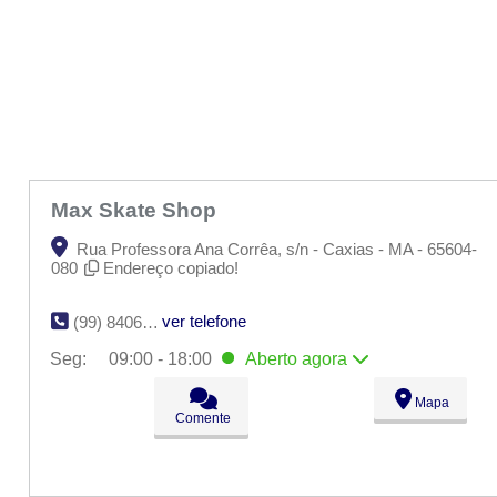
Max Skate Shop
Rua Professora Ana Corrêa, s/n - Caxias - MA - 65604-
080
Endereço copiado!
ver telefone
(99) 8406-0027
Seg:
09:00 - 18:00
Aberto
agora
Seg:
09:00 - 18:00
Aberto
agora
Mapa
Ter:
09:00 - 18:00
Comente
Qua:
09:00 - 18:00
Qui:
09:00 - 18:00
Sex:
09:00 - 18:00
Sáb:
Fechado