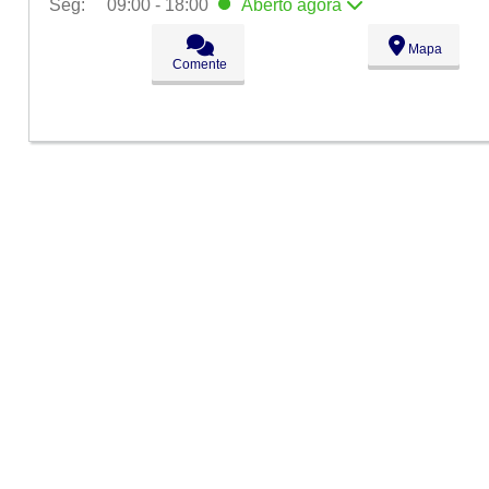
Seg:
09:00 - 18:00
Aberto
agora
Seg:
09:00 - 18:00
Aberto
agora
Mapa
Ter:
09:00 - 18:00
Comente
Qua:
09:00 - 18:00
Qui:
09:00 - 18:00
Sex:
09:00 - 18:00
Sáb:
Fechado
Dom:
Fechado