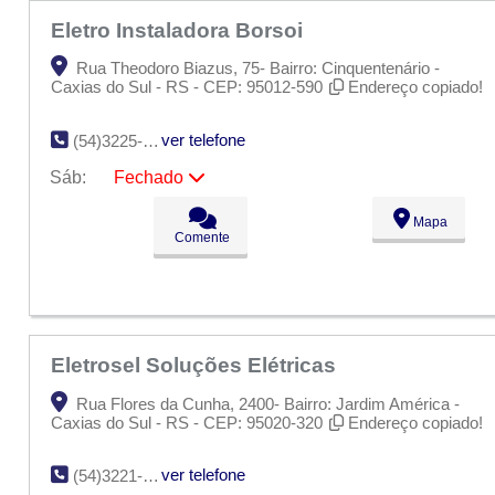
Eletro Instaladora Borsoi
Rua Theodoro Biazus, 75- Bairro: Cinquentenário -
Caxias do Sul - RS - CEP: 95012-590
Endereço copiado!
ver telefone
(54)3225-3131
Sáb:
Fechado
Seg:
09:00 - 18:00
Mapa
Ter:
09:00 - 18:00
Comente
Qua:
09:00 - 18:00
Qui:
09:00 - 18:00
Sex:
09:00 - 18:00
Sáb:
Fechado
Dom:
Fechado
Eletrosel Soluções Elétricas
Rua Flores da Cunha, 2400- Bairro: Jardim América -
Caxias do Sul - RS - CEP: 95020-320
Endereço copiado!
ver telefone
(54)3221-6550