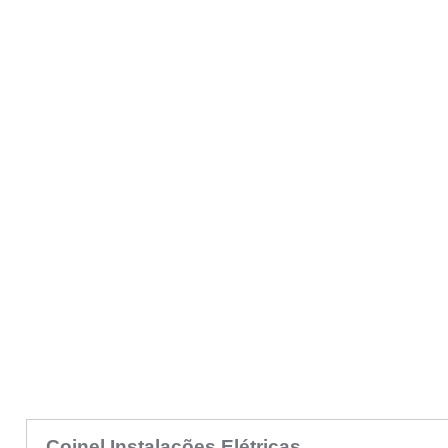
Coinel Instalações Elétricas