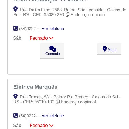
Rua Daltro Filho, 2588- Bairro: São Leopoldo - Caxias do
Sul - RS - CEP: 95080-390
Endereço copiado!
ver telefone
(54)3222-8304
Sáb:
Fechado
Seg:
09:00 - 18:00
Mapa
Ter:
09:00 - 18:00
Comente
Qua:
09:00 - 18:00
Qui:
09:00 - 18:00
Sex:
09:00 - 18:00
Sáb:
Fechado
Dom:
Fechado
Elétrica Marquês
Rua Tronca, 981- Bairro: Rio Branco - Caxias do Sul -
RS - CEP: 95010-100
Endereço copiado!
ver telefone
(54)3222-6726
Sáb:
Fechado