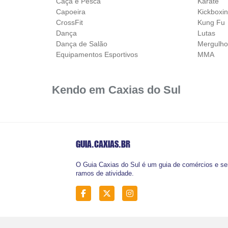
Caça e Pesca
Karatê
Capoeira
Kickboxi
CrossFit
Kung Fu
Dança
Lutas
Dança de Salão
Mergulh
Equipamentos Esportivos
MMA
Kendo em Caxias do Sul
GUIA.CAXIAS
.BR
O Guia Caxias do Sul é um guia de comércios e ser
ramos de atividade.