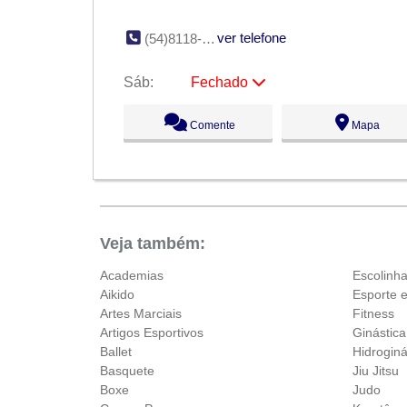
ver telefone
(54)8118-6453
Sáb:
Fechado
Seg:
09:00 - 18:00
Comente
Mapa
Ter:
09:00 - 18:00
Qua:
09:00 - 18:00
Qui:
09:00 - 18:00
Sex:
09:00 - 18:00
Sáb:
Fechado
Dom:
Fechado
Veja também:
Academias
Escolinh
Aikido
Esporte 
Artes Marciais
Fitness
Artigos Esportivos
Ginástica
Ballet
Hidroginá
Basquete
Jiu Jitsu
Boxe
Judo