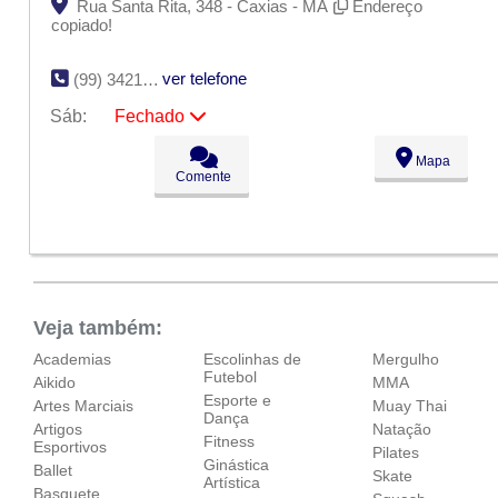
Rua Santa Rita, 348 - Caxias - MA
Endereço
copiado!
ver telefone
(99) 3421-2277
Sáb:
Fechado
Seg:
09:00 - 18:00
Mapa
Ter:
09:00 - 18:00
Comente
Qua:
09:00 - 18:00
Qui:
09:00 - 18:00
Sex:
09:00 - 18:00
Sáb:
Fechado
Dom:
Fechado
Veja também:
Academias
Escolinhas de
Mergulho
Futebol
Aikido
MMA
Esporte e
Artes Marciais
Muay Thai
Dança
Artigos
Natação
Fitness
Esportivos
Pilates
Ginástica
Ballet
Skate
Artística
Basquete