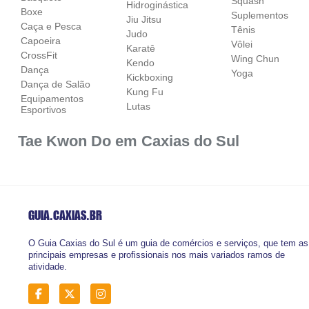
Squash
Hidroginástica
Boxe
Suplementos
Jiu Jitsu
Caça e Pesca
Tênis
Judo
Capoeira
Vôlei
Karatê
CrossFit
Wing Chun
Kendo
Dança
Yoga
Kickboxing
Dança de Salão
Kung Fu
Equipamentos
Lutas
Esportivos
Tae Kwon Do em Caxias do Sul
GUIA.CAXIAS
.BR
O Guia Caxias do Sul é um guia de comércios e serviços, que tem as
principais empresas e profissionais nos mais variados ramos de
atividade.