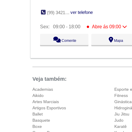
ver telefone
(99) 3421-3004
●
Sex:
09:00 - 18:00
Abre ás 09:00
Seg:
09:00 - 18:00
Comente
Mapa
Ter:
09:00 - 18:00
Qua:
09:00 - 18:00
Qui:
09:00 - 18:00
●
Sex:
09:00 - 18:00
Abre ás 09:00
Sáb:
Fechado
Dom:
Fechado
Veja também:
Academias
Esporte 
Aikido
Fitness
Artes Marciais
Ginástica
Artigos Esportivos
Hidroginá
Ballet
Jiu Jitsu
Basquete
Judo
Boxe
Karatê