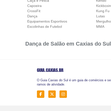
Caça e Pesca
Kendo
Capoeira
Kickboxi
CrossFit
Kung Fu
Dança
Lutas
Equipamentos Esportivos
Mergulh
Escolinhas de Futebol
MMA
Dança de Salão em Caxias do Sul
GUIA.CAXIAS
.BR
O Guia Caxias do Sul é um guia de comércios e ser
ramos de atividade.