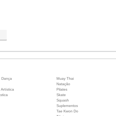
e Dança
Muay Thai
Natação
 Artística
Pilates
stica
Skate
Squash
Suplementos
Tae Kwon Do