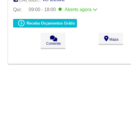
Qui:
09:00 - 18:00
Aberto
agora
Seg:
09:00 - 18:00
Ter:
09:00 - 18:00
Receba Orçamentos Grátis
Qua:
09:00 - 18:00
Qui:
09:00 - 18:00
Aberto
agora
Sex:
09:00 - 18:00
Mapa
Sáb:
Fechado
Comente
Dom:
Fechado