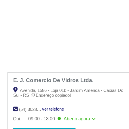
E. J. Comercio De Vidros Ltda.
Avenida, 1586 - Loja 01b - Jardim America - Caxias Do
Sul - RS
Endereço copiado!
ver telefone
(54) 3028-6070
Qui:
09:00 - 18:00
Aberto
agora
Seg:
09:00 - 18:00