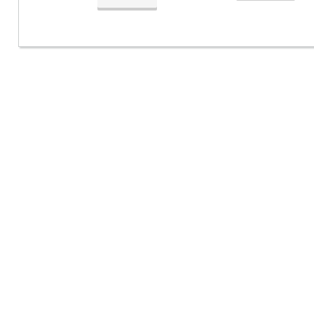
Dom:
Fechado