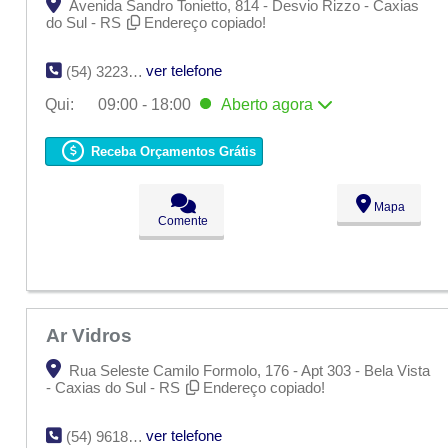
Avenida Sandro Tonietto, 814 - Desvio Rizzo - Caxias
do Sul - RS
Endereço copiado!
ver telefone
(54) 3223-2890
Qui:
09:00 - 18:00
Aberto
agora
Seg:
09:00 - 18:00
Ter:
09:00 - 18:00
Receba Orçamentos Grátis
Qua:
09:00 - 18:00
Qui:
09:00 - 18:00
Aberto
agora
Sex:
09:00 - 18:00
Mapa
Sáb:
Fechado
Comente
Dom:
Fechado
Ar Vidros
Rua Seleste Camilo Formolo, 176 - Apt 303 - Bela Vista
- Caxias do Sul - RS
Endereço copiado!
ver telefone
(54) 9618-5127