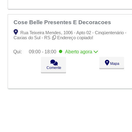
Sex:
09:00 - 18:00
Sáb:
Fechado
Dom:
Fechado
Cose Belle Presentes E Decoracoes
Rua Teixeira Mendes, 1006 - Apto 02 - Cinqüentenário -
Caxias do Sul - RS
Endereço copiado!
Qui:
09:00 - 18:00
Aberto
agora
Seg:
09:00 - 18:00
Mapa
Ter:
09:00 - 18:00
Comente
Qua:
09:00 - 18:00
Qui:
09:00 - 18:00
Aberto
agora
Sex:
09:00 - 18:00
Sáb:
Fechado
Dom:
Fechado