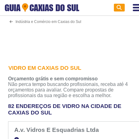
GUIA
CAXIAS DO SUL
Indústria e Comércio em Caxias do Sul
VIDRO EM CAXIAS DO SUL
Orçamento grátis e sem compromisso
Não perca tempo buscando profissionais, receba até 4
orçamentos para avaliar. Compare propostas de
profissionais da sua região e escolha a melhor.
82 ENDEREÇOS DE VIDRO NA CIDADE DE
CAXIAS DO SUL
A.v. Vidros E Esquadrias Ltda