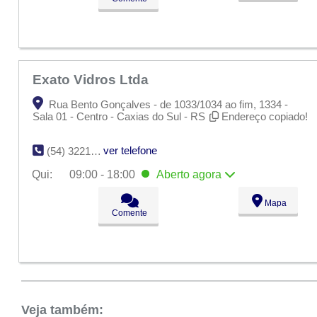
Dom:
Fechado
Exato Vidros Ltda
Rua Bento Gonçalves - de 1033/1034 ao fim, 1334 -
Sala 01 - Centro - Caxias do Sul - RS
Endereço copiado!
ver telefone
(54) 3221-8656
Qui:
09:00 - 18:00
Aberto
agora
Seg:
09:00 - 18:00
Mapa
Ter:
09:00 - 18:00
Comente
Qua:
09:00 - 18:00
Qui:
09:00 - 18:00
Aberto
agora
Sex:
09:00 - 18:00
Sáb:
Fechado
Dom:
Fechado
Veja também: