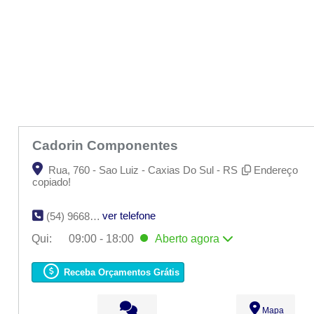
Cadorin Componentes
Rua, 760 - Sao Luiz - Caxias Do Sul - RS
Endereço
copiado!
ver telefone
(54) 9668-8408
Qui:
09:00 - 18:00
Aberto
agora
Seg:
09:00 - 18:00
Ter:
09:00 - 18:00
Receba Orçamentos Grátis
Qua:
09:00 - 18:00
Qui:
09:00 - 18:00
Aberto
agora
Sex:
09:00 - 18:00
Mapa