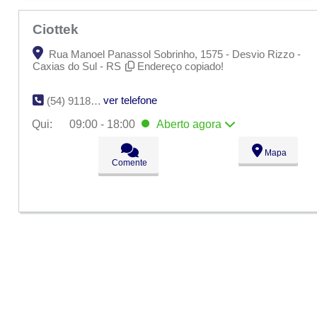
Ciottek
Rua Manoel Panassol Sobrinho, 1575 - Desvio Rizzo -
Caxias do Sul - RS
Endereço copiado!
ver telefone
(54) 9118-2907
Qui:
09:00 - 18:00
Aberto
agora
Seg:
09:00 - 18:00
Mapa
Ter:
09:00 - 18:00
Comente
Qua:
09:00 - 18:00
Qui:
09:00 - 18:00
Aberto
agora
Sex:
09:00 - 18:00
Sáb:
Fechado
Dom:
Fechado