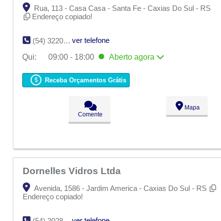
Rua, 113 - Casa Casa - Santa Fe - Caxias Do Sul - RS
Endereço copiado!
ver telefone
(54) 3220-5923
Qui:
09:00 - 18:00
Aberto
agora
Seg:
09:00 - 18:00
Ter:
09:00 - 18:00
Receba Orçamentos Grátis
Qua:
09:00 - 18:00
Qui:
09:00 - 18:00
Aberto
agora
Sex:
09:00 - 18:00
Mapa
Sáb:
Fechado
Comente
Dom:
Fechado
Dornelles Vidros Ltda
Avenida, 1586 - Jardim America - Caxias Do Sul - RS
Endereço copiado!
ver telefone
(54) 3028-6070