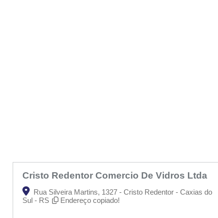
Cristo Redentor Comercio De Vidros Ltda
Rua Silveira Martins, 1327 - Cristo Redentor - Caxias do
Sul - RS
Endereço copiado!