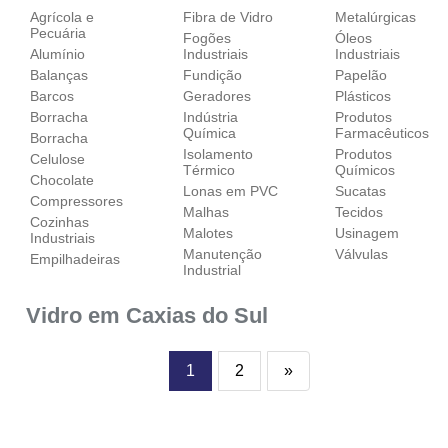
Agrícola e
Fibra de Vidro
Metalúrgicas
Pecuária
Fogões
Óleos
Alumínio
Industriais
Industriais
Balanças
Fundição
Papelão
Barcos
Geradores
Plásticos
Borracha
Indústria
Produtos
Química
Farmacêuticos
Borracha
Isolamento
Produtos
Celulose
Térmico
Químicos
Chocolate
Lonas em PVC
Sucatas
Compressores
Malhas
Tecidos
Cozinhas
Malotes
Usinagem
Industriais
Manutenção
Válvulas
Empilhadeiras
Industrial
Vidro em Caxias do Sul
1
2
»