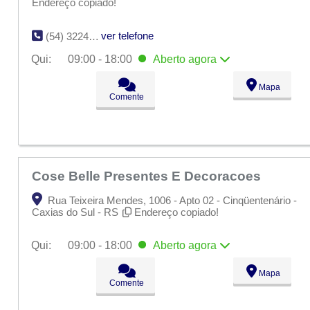
Endereço copiado!
ver telefone
(54) 3224-6060
Qui:
09:00 - 18:00
Aberto
agora
Seg:
09:00 - 18:00
Mapa
Ter:
09:00 - 18:00
Comente
Qua:
09:00 - 18:00
Qui:
09:00 - 18:00
Aberto
agora
Sex:
09:00 - 18:00
Sáb:
Fechado
Dom:
Fechado
Cose Belle Presentes E Decoracoes
Rua Teixeira Mendes, 1006 - Apto 02 - Cinqüentenário -
Caxias do Sul - RS
Endereço copiado!
Qui:
09:00 - 18:00
Aberto
agora
Seg:
09:00 - 18:00
Mapa
Ter:
09:00 - 18:00
Comente
Qua:
09:00 - 18:00
Qui:
09:00 - 18:00
Aberto
agora