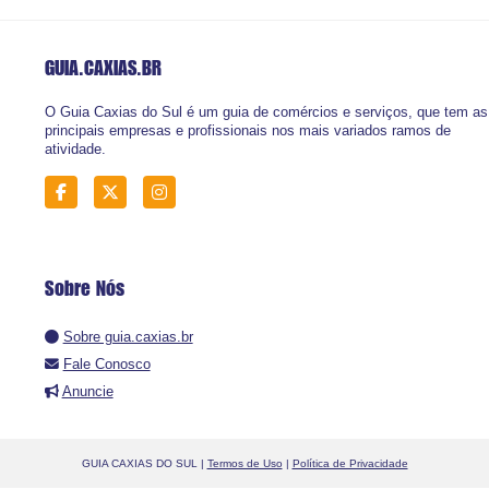
GUIA.CAXIAS
.BR
O Guia Caxias do Sul é um guia de comércios e serviços, que tem as
principais empresas e profissionais nos mais variados ramos de
atividade.
Sobre Nós
Sobre guia.caxias.br
Fale Conosco
Anuncie
GUIA CAXIAS DO SUL |
Termos de Uso
|
Política de Privacidade