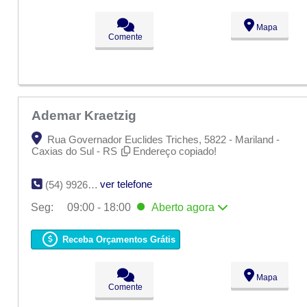
Qui:
09:00 - 18:00
Sex:
09:00 - 18:00
Mapa
Sáb:
Fechado
Comente
Dom:
Fechado
Ademar Kraetzig
Rua Governador Euclides Triches, 5822 - Mariland -
Caxias do Sul - RS
Endereço copiado!
ver telefone
(54) 9926-3640
Seg:
09:00 - 18:00
Aberto
agora
Seg:
09:00 - 18:00
Aberto
agora
Ter:
09:00 - 18:00
Receba Orçamentos Grátis
Qua:
09:00 - 18:00
Qui:
09:00 - 18:00
Sex:
09:00 - 18:00
Mapa
Sáb:
Fechado
Comente
Dom:
Fechado