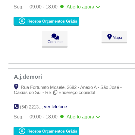
Seg:
09:00 - 18:00
Aberto
agora
Seg:
09:00 - 18:00
Aberto
agora
Ter:
09:00 - 18:00
Receba Orçamentos Grátis
Qua:
09:00 - 18:00
Qui:
09:00 - 18:00
Sex:
09:00 - 18:00
Mapa
Sáb:
Fechado
Comente
Dom:
Fechado
A.j.demori
Rua Fortunato Mosele, 2682 - Anexo A - São José -
Caxias do Sul - RS
Endereço copiado!
ver telefone
(54) 2213-027
Seg:
09:00 - 18:00
Aberto
agora
Seg:
09:00 - 18:00
Aberto
agora
Ter:
09:00 - 18:00
Receba Orçamentos Grátis