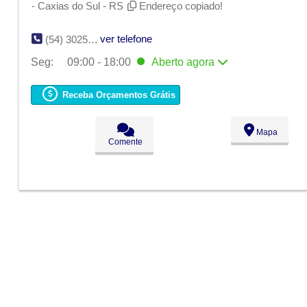
- Caxias do Sul - RS
Endereço copiado!
ver telefone
(54) 3025-5858
Seg:
09:00 - 18:00
Aberto
agora
Seg:
09:00 - 18:00
Aberto
agora
Ter:
09:00 - 18:00
Receba Orçamentos Grátis
Qua:
09:00 - 18:00
Qui:
09:00 - 18:00
Sex:
09:00 - 18:00
Mapa
Sáb:
Fechado
Comente
Dom:
Fechado