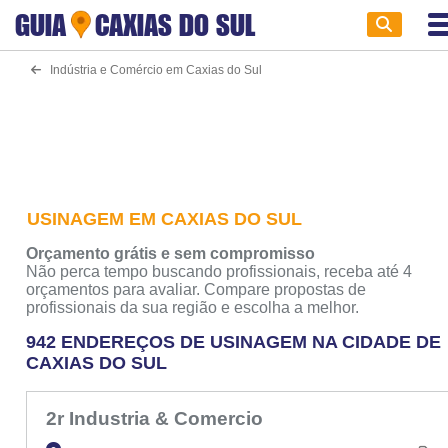
GUIA
CAXIAS DO SUL
Indústria e Comércio em Caxias do Sul
USINAGEM EM CAXIAS DO SUL
Orçamento grátis e sem compromisso
Não perca tempo buscando profissionais, receba até 4
orçamentos para avaliar. Compare propostas de
profissionais da sua região e escolha a melhor.
942 ENDEREÇOS DE USINAGEM NA CIDADE DE
CAXIAS DO SUL
2r Industria & Comercio