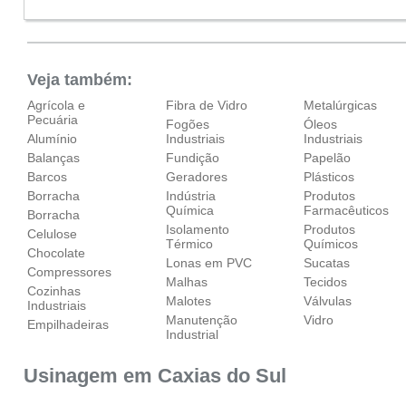
Veja também:
Agrícola e
Fibra de Vidro
Metalúrgicas
Pecuária
Fogões
Óleos
Alumínio
Industriais
Industriais
Balanças
Fundição
Papelão
Barcos
Geradores
Plásticos
Borracha
Indústria
Produtos
Química
Farmacêuticos
Borracha
Isolamento
Produtos
Celulose
Térmico
Químicos
Chocolate
Lonas em PVC
Sucatas
Compressores
Malhas
Tecidos
Cozinhas
Malotes
Válvulas
Industriais
Manutenção
Vidro
Empilhadeiras
Industrial
Usinagem em Caxias do Sul