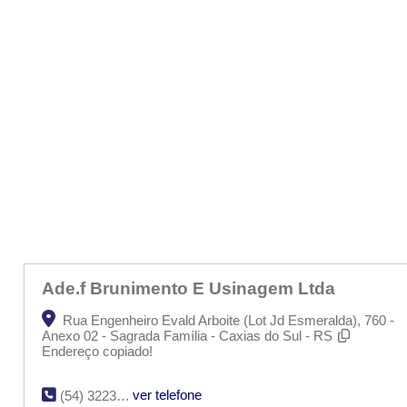
Ade.f Brunimento E Usinagem Ltda
Rua Engenheiro Evald Arboite (Lot Jd Esmeralda), 760 -
Anexo 02 - Sagrada Família - Caxias do Sul - RS
Endereço copiado!
ver telefone
(54) 3223-4115