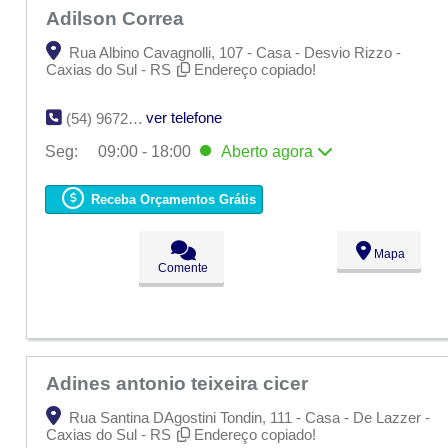
Adilson Correa
Rua Albino Cavagnolli, 107 - Casa - Desvio Rizzo -
Caxias do Sul - RS
Endereço copiado!
ver telefone
(54) 9672-1320
Seg:
09:00 - 18:00
Aberto
agora
Seg:
09:00 - 18:00
Aberto
agora
Ter:
09:00 - 18:00
Receba Orçamentos Grátis
Qua:
09:00 - 18:00
Qui:
09:00 - 18:00
Sex:
09:00 - 18:00
Mapa
Sáb:
Fechado
Comente
Dom:
Fechado
Adines antonio teixeira cicer
Rua Santina DAgostini Tondin, 111 - Casa - De Lazzer -
Caxias do Sul - RS
Endereço copiado!