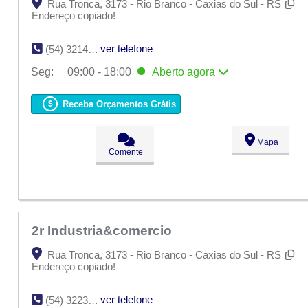
Rua Tronca, 3173 - Rio Branco - Caxias do Sul - RS
Endereço copiado!
ver telefone
(54) 3214-2993
Seg:
09:00 - 18:00
Aberto
agora
Seg:
09:00 - 18:00
Aberto
agora
Ter:
09:00 - 18:00
Receba Orçamentos Grátis
Qua:
09:00 - 18:00
Qui:
09:00 - 18:00
Sex:
09:00 - 18:00
Mapa
Sáb:
Fechado
Comente
Dom:
Fechado
2r Industria&comercio
Rua Tronca, 3173 - Rio Branco - Caxias do Sul - RS
Endereço copiado!
ver telefone
(54) 3223-5455