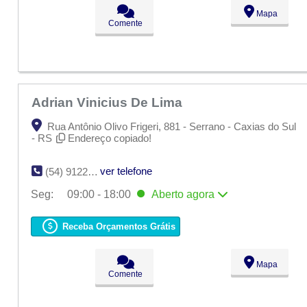
Sex:
09:00 - 18:00
Mapa
Sáb:
Fechado
Comente
Dom:
Fechado
Adrian Vinicius De Lima
Rua Antônio Olivo Frigeri, 881 - Serrano - Caxias do Sul
- RS
Endereço copiado!
ver telefone
(54) 9122-6725
Seg:
09:00 - 18:00
Aberto
agora
Seg:
09:00 - 18:00
Aberto
agora
Ter:
09:00 - 18:00
Receba Orçamentos Grátis
Qua:
09:00 - 18:00
Qui:
09:00 - 18:00
Sex:
09:00 - 18:00
Mapa
Sáb:
Fechado
Comente
Dom:
Fechado