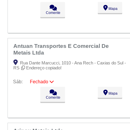
Seg:
09:00 - 18:00
Mapa
Ter:
09:00 - 18:00
Comente
Qua:
09:00 - 18:00
Qui:
09:00 - 18:00
Sex:
09:00 - 18:00
Sáb:
Fechado
Dom:
Fechado
Antuan Transportes E Comercial De
Metais Ltda
Rua Dante Marcucci, 1010 - Ana Rech - Caxias do Sul -
RS
Endereço copiado!
Sáb:
Fechado
Seg:
09:00 - 18:00
Mapa
Ter:
09:00 - 18:00
Comente
Qua:
09:00 - 18:00
Qui:
09:00 - 18:00
Sex:
09:00 - 18:00
Sáb:
Fechado
Dom:
Fechado