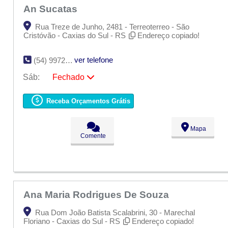
An Sucatas
Rua Treze de Junho, 2481 - Terreoterreo - São
Cristóvão - Caxias do Sul - RS
Endereço copiado!
ver telefone
(54) 9972-9898
Sáb:
Fechado
Seg:
09:00 - 18:00
Ter:
09:00 - 18:00
Receba Orçamentos Grátis
Qua:
09:00 - 18:00
Qui:
09:00 - 18:00
Sex:
09:00 - 18:00
Mapa
Sáb:
Fechado
Comente
Dom:
Fechado
Ana Maria Rodrigues De Souza
Rua Dom João Batista Scalabrini, 30 - Marechal
Floriano - Caxias do Sul - RS
Endereço copiado!