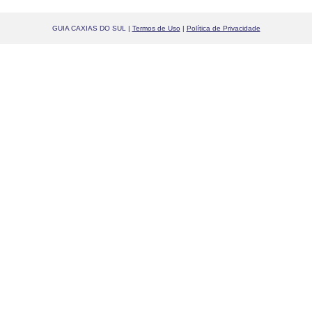
GUIA CAXIAS DO SUL |
Termos de Uso
|
Política de Privacidade