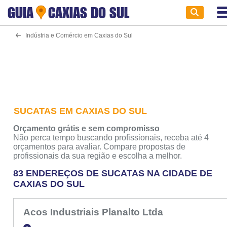
GUIA
CAXIAS DO SUL
Indústria e Comércio em Caxias do Sul
SUCATAS EM CAXIAS DO SUL
Orçamento grátis e sem compromisso
Não perca tempo buscando profissionais, receba até 4
orçamentos para avaliar. Compare propostas de
profissionais da sua região e escolha a melhor.
83 ENDEREÇOS DE SUCATAS NA CIDADE DE
CAXIAS DO SUL
Acos Industriais Planalto Ltda