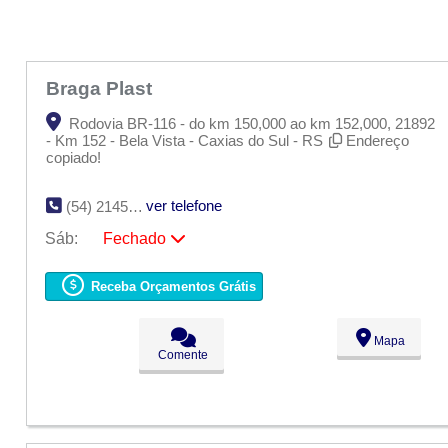
Braga Plast
Rodovia BR-116 - do km 150,000 ao km 152,000, 21892
- Km 152 - Bela Vista - Caxias do Sul - RS
Endereço
copiado!
ver telefone
(54) 2145-994
Sáb:
Fechado
Seg:
09:00 - 18:00
Ter:
09:00 - 18:00
Receba Orçamentos Grátis
Qua:
09:00 - 18:00
Qui:
09:00 - 18:00
Sex:
09:00 - 18:00
Mapa
Sáb:
Fechado
Comente
Dom:
Fechado