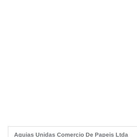
Aguias Unidas Comercio De Papeis Ltda