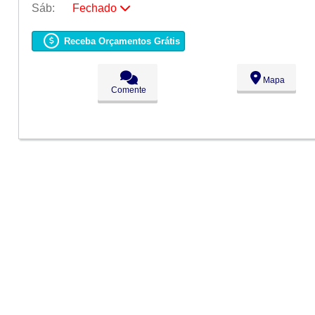
Sáb:
Fechado
Seg:
09:00 - 18:00
Ter:
09:00 - 18:00
Receba Orçamentos Grátis
Qua:
09:00 - 18:00
Qui:
09:00 - 18:00
Sex:
09:00 - 18:00
Mapa
Sáb:
Fechado
Comente
Dom:
Fechado