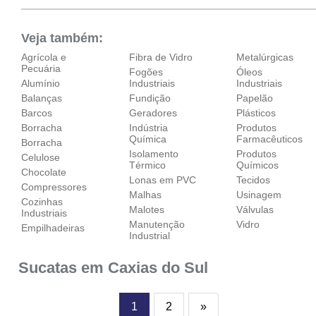
Veja também:
Agrícola e
Fibra de Vidro
Metalúrgicas
Pecuária
Fogões
Óleos
Alumínio
Industriais
Industriais
Balanças
Fundição
Papelão
Barcos
Geradores
Plásticos
Borracha
Indústria
Produtos
Química
Farmacêuticos
Borracha
Isolamento
Produtos
Celulose
Térmico
Químicos
Chocolate
Lonas em PVC
Tecidos
Compressores
Malhas
Usinagem
Cozinhas
Malotes
Válvulas
Industriais
Manutenção
Vidro
Empilhadeiras
Industrial
Sucatas em Caxias do Sul
1
2
»