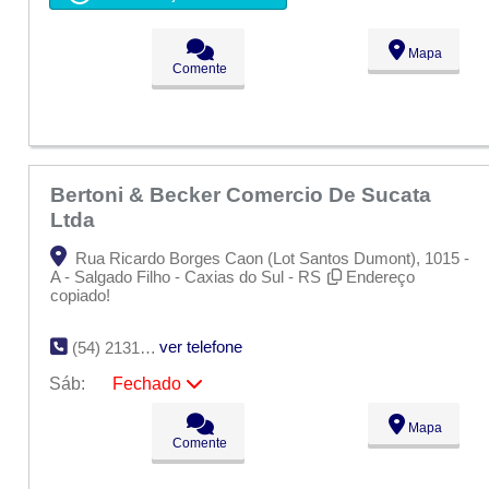
Qua:
09:00 - 18:00
Qui:
09:00 - 18:00
Sex:
09:00 - 18:00
Mapa
Sáb:
Fechado
Comente
Dom:
Fechado
Bertoni & Becker Comercio De Sucata
Ltda
Rua Ricardo Borges Caon (Lot Santos Dumont), 1015 -
A - Salgado Filho - Caxias do Sul - RS
Endereço
copiado!
ver telefone
(54) 2131-056
Sáb:
Fechado
Seg:
09:00 - 18:00
Mapa
Ter:
09:00 - 18:00
Comente
Qua:
09:00 - 18:00
Qui:
09:00 - 18:00