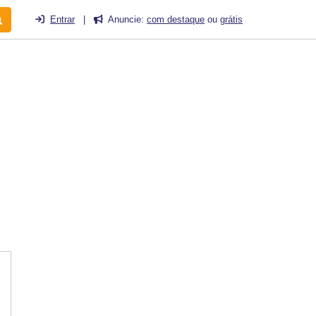
Entrar
|
Anuncie:
com destaque
ou
grátis