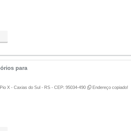
órios para
 Pio X - Caxias do Sul - RS - CEP: 95034-490
Endereço copiado!