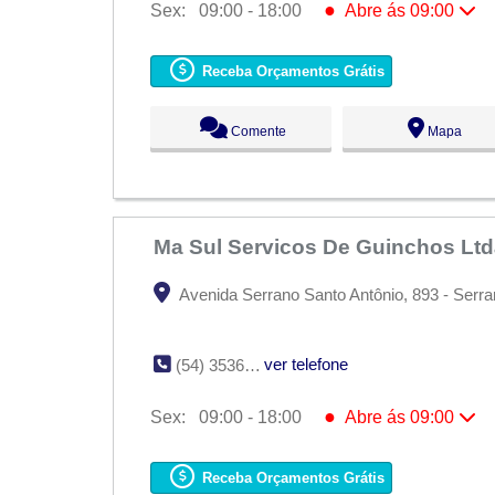
●
Sex:
09:00 - 18:00
Abre ás 09:00
Seg:
09:00 - 18:00
Ter:
09:00 - 18:00
Receba Orçamentos Grátis
Qua:
09:00 - 18:00
Qui:
09:00 - 18:00
●
Sex:
09:00 - 18:00
Abre ás 09:00
Comente
Mapa
Sáb:
Fechado
Dom:
Fechado
Ma Sul Servicos De Guinchos Lt
Avenida Serrano Santo Antônio, 893 - Serra
ver telefone
(54) 3536-3342
●
Sex:
09:00 - 18:00
Abre ás 09:00
Seg:
09:00 - 18:00
Ter:
09:00 - 18:00
Receba Orçamentos Grátis
Qua:
09:00 - 18:00