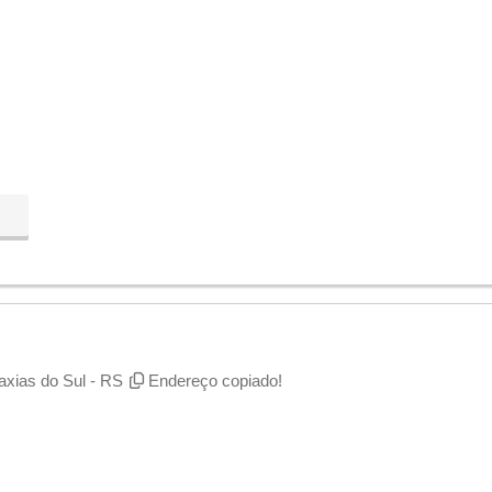
axias do Sul - RS
Endereço copiado!