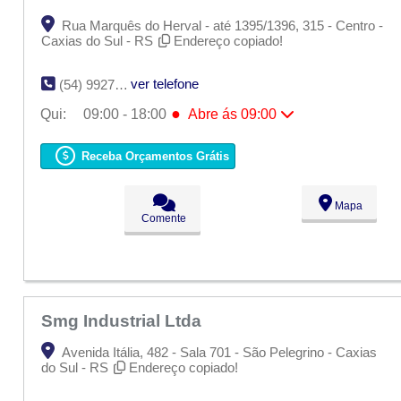
Rua Marquês do Herval - até 1395/1396, 315 - Centro -
Caxias do Sul - RS
Endereço copiado!
ver telefone
(54) 9927-7001
●
Qui:
09:00 - 18:00
Abre ás 09:00
Seg:
09:00 - 18:00
Ter:
09:00 - 18:00
Receba Orçamentos Grátis
Qua:
09:00 - 18:00
●
Qui:
09:00 - 18:00
Abre ás 09:00
Sex:
09:00 - 18:00
Mapa
Sáb:
Fechado
Comente
Dom:
Fechado
Smg Industrial Ltda
Avenida Itália, 482 - Sala 701 - São Pelegrino - Caxias
do Sul - RS
Endereço copiado!