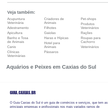
Veja também:
Acupuntura
Criadores de
Pet-shops
Veterinária
Animais
Produtos
Adestramento
Filhotes
Veterinários
Apicultura
Gaiolas
Rações
Banho e Tosa
Haras e Hípicas
Roupas para
de Animais
Cachorro
Hotel para
Canis
Animais
Veterinários
Clínicas
Pássaros
Veterinárias
Aquários e Peixes em Caxias do Sul
GUIA.CAXIAS
.BR
O Guia Caxias do Sul é um guia de comércios e serviços, que tem as
principais empresas e profissionais nos mais variados ramos de