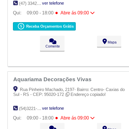
ver telefone
(47) 3342-5363
●
Qui:
09:00 - 18:00
Abre ás 09:00
Seg:
09:00 - 18:00
Ter:
09:00 - 18:00
Receba Orçamentos Grátis
Qua:
09:00 - 18:00
●
Qui:
09:00 - 18:00
Abre ás 09:00
Sex:
09:00 - 18:00
Mapa
Sáb:
Fechado
Comente
Dom:
Fechado
Aquariama Decorações Vivas
Rua Pinheiro Machado, 2197- Bairro: Centro- Caxias do
Sul - RS - CEP: 95020-172
Endereço copiado!
ver telefone
(54)3221-4926
●
Qui:
09:00 - 18:00
Abre ás 09:00
Seg:
09:00 - 18:00