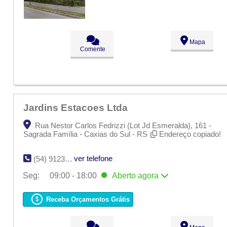
Qui:
09:00 - 18:00
Sex:
09:00 - 18:00
Sáb:
Fechado
Dom:
Fechado
Mapa
Comente
Jardins Estacoes Ltda
Rua Nestor Carlos Fedrizzi (Lot Jd Esmeralda), 161 -
Sagrada Família - Caxias do Sul - RS
Endereço copiado!
ver telefone
(54) 9123-0327
Seg:
09:00 - 18:00
Aberto
agora
Seg:
09:00 - 18:00
Aberto
agora
Ter:
09:00 - 18:00
Receba Orçamentos Grátis
Qua:
09:00 - 18:00
Qui:
09:00 - 18:00
Sex:
09:00 - 18:00