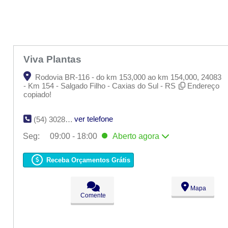
Viva Plantas
Rodovia BR-116 - do km 153,000 ao km 154,000, 24083
- Km 154 - Salgado Filho - Caxias do Sul - RS
Endereço
copiado!
ver telefone
(54) 3028-0778
Seg:
09:00 - 18:00
Aberto
agora
Seg:
09:00 - 18:00
Aberto
agora
Ter:
09:00 - 18:00
Receba Orçamentos Grátis
Qua:
09:00 - 18:00
Qui:
09:00 - 18:00
Sex:
09:00 - 18:00
Mapa
Sáb:
Fechado
Comente
Dom:
Fechado