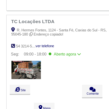
TC Locações LTDA
R. Hermes Fontes, 1124 - Santa Fé, Caxias do Sul - RS,
95045-180
Endereço copiado!
ver telefone
54 3214-5010
Seg:
09:00 - 18:00
Aberto
agora
Seg:
09:00 - 18:00
Aberto
agora
Ter:
09:00 - 18:00
Qua:
09:00 - 18:00
Qui:
09:00 - 18:00
Sex:
09:00 - 18:00
Sáb:
Fechado
Dom:
Fechado
Site
Comente
Mapa