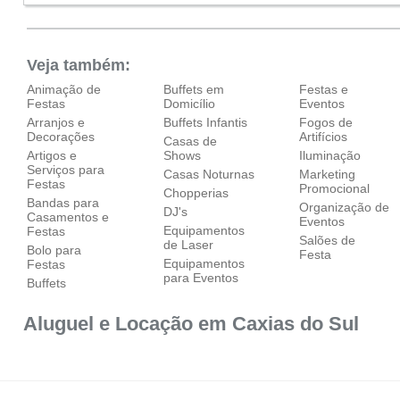
Veja também:
Animação de
Buffets em
Festas e
Festas
Domicílio
Eventos
Arranjos e
Buffets Infantis
Fogos de
Decorações
Artifícios
Casas de
Artigos e
Shows
Iluminação
Serviços para
Casas Noturnas
Marketing
Festas
Promocional
Chopperias
Bandas para
Organização de
DJ's
Casamentos e
Eventos
Equipamentos
Festas
Salões de
de Laser
Bolo para
Festa
Equipamentos
Festas
para Eventos
Buffets
Aluguel e Locação em Caxias do Sul