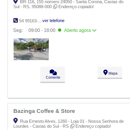
BR-116, 155 número 24050 - Santa Corona, Caxias do
Sul - RS, 95088-000
Endereço copiado!
ver telefone
54 99163-0044
Seg:
09:00 - 18:00
Aberto
agora
Seg:
09:00 - 18:00
Aberto
agora
Ter:
09:00 - 18:00
Qua:
09:00 - 18:00
Qui:
09:00 - 18:00
Sex:
09:00 - 18:00
Sáb:
Fechado
Dom:
Fechado
Mapa
Comente
Bazinga Coffee & Store
Rua Ernesto Alves, 1260 - Loja 01 - Nossa Senhora de
Lourdes - Caxias do Sul - RS
Endereço copiado!