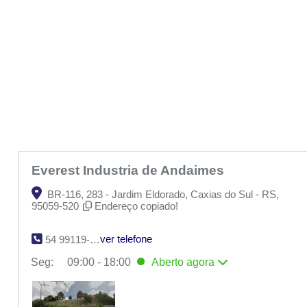
Everest Industria de Andaimes
BR-116, 283 - Jardim Eldorado, Caxias do Sul - RS,
95059-520
Endereço copiado!
ver telefone
54 99119-1759
Seg:
09:00 - 18:00
Aberto
agora
Seg:
09:00 - 18:00
Aberto
agora
Ter:
09:00 - 18:00
Qua:
09:00 - 18:00